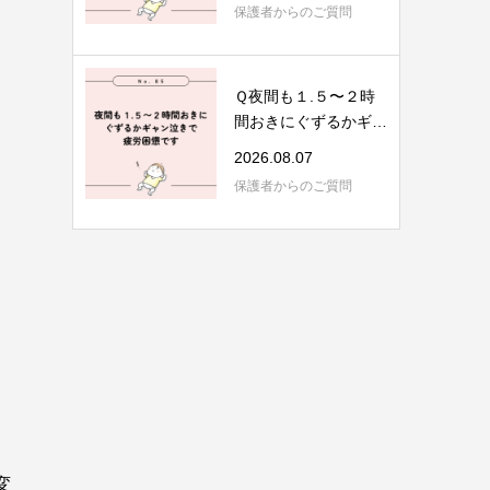
保護者からのご質問
Ｑ夜間も１.５〜２時
間おきにぐずるかギャ
ン泣きで疲労困...
2026.08.07
保護者からのご質問
変