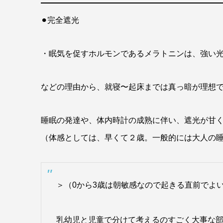
⚫︎完全遮光
・眠気を促すホルモンであるメラトニンは、強い
などの理由から、就寝〜起床までは真っ暗が理想
睡眠の発達や、体内時計の成熟に伴い、遮光が甘
（体感としては、早くて２歳。一般的には大人の
＞（0から3歳は朝敏感なので起きる直前でよ
乳幼児と児童で分けて考えるのすごく大事な部