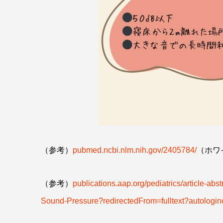
（参考）
pubmed.ncbi.nlm.nih.gov/2405784/
（ホワ
（参考）
publications.aap.org/pediatrics/article-a
Sound-Pressure?redirectedFrom=fulltext?autologin