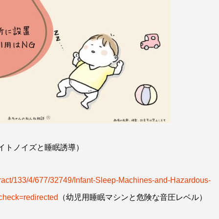
イトノイズと睡眠誘導）
bstract/133/4/677/32749/Infant-Sleep-Machines-and-Hazardous-
check=redirected
（幼児用睡眠マシンと危険な音圧レベル）