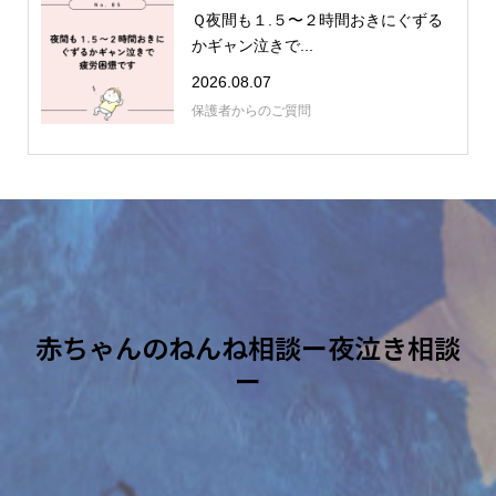
Ｑ夜間も１.５〜２時間おきにぐずる
かギャン泣きで...
2026.08.07
保護者からのご質問
赤ちゃんのねんね相談ー夜泣き相談
ー