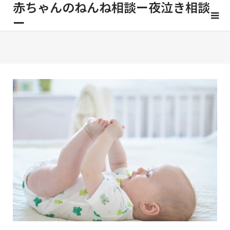
赤ちゃんのねんね相談ー夜泣き相談
ー
睡眠退行