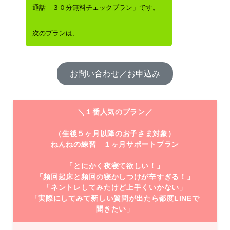
通話 ３０分無料チェックプラン」です。
次のプランは、
お問い合わせ／お申込み
＼１番人気のプラン／
（生後５ヶ月以降のお子さま対象）
ねんねの練習 １ヶ月サポートプラン
「
とにかく夜寝て欲しい！
」
「頻回起床と頻回の寝かしつけが辛すぎる！」
「ネントレしてみたけど上手くいかない」
「実際にしてみて新しい質問が出たら都度LINEで
聞きたい」