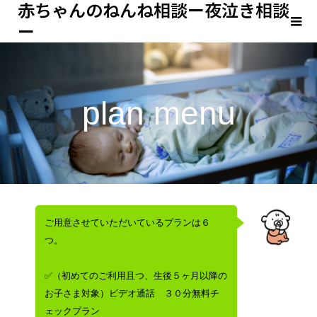
赤ちゃんのねんね相談ー夜泣き相談
ー
plan menu
ご用意させていただいているプランは６
つ。
✅（初めてのご利用且つ、生後５ヶ月以降の
お子さま対象）ビデオ通話 ３０分無料チ
ェックプラン