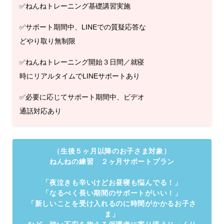
✅ねんねトレーニング基礎講習実施
✅サポート期間中、LINEでの質疑応答な
どやり取り無制限
✅ねんねトレーニング開始３日間／就寝
時にリアルタイムでLINEサポートあり
✅必要に応じてサポート期間中、ビデオ
通話対応あり
（生後５ヶ月以降のお子さま対象）
ねんねの練習 ２ヶ月サポートプラン
「
夜泣きも辛いけどお昼寝も悩んでる！
」
「
なるべく長い期間のサポートがいい！
」
「新しいことを受け入れるのに時間がかかるお子さ
ま」